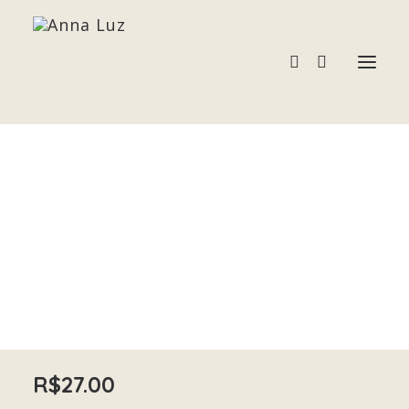
LÁPIS LAZÚLI
Acessórios
Home
LÁPIS LAZÚLI
Pedras e Cristais
Terapias
R$
27.00