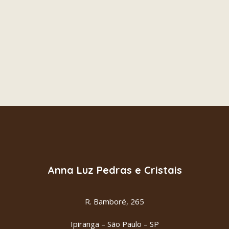
FUCHSITA VERDE
ADICIONAR AO CARRINHO
R$
27.00
Anna Luz Pedras e Cristais
R. Bamboré, 265
Ipiranga – São Paulo – SP