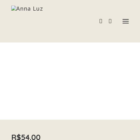
ARAGONITA
Acessórios
Home
ARAGONITA
Pedras e Cristais
Terapias
R$
54.00