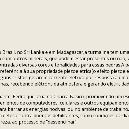
rasil, no Sri Lanka e em Madagascar,a turmalina tem um
io com outros minerais, que podem estar presentes ou não,
ncontradas diversas cores e tonalidades para essas pedras.A 
m referência à sua propriedade piezoelétrica(o efeito piezo
lguns cristais gerarem corrente elétrica por resposta a uma
nas, recebendo elétrons da atmosfera e gerando eletricida
ilhante. Pedra que atua no Chacra Básico, promovendo um es
venientes de computadores, celulares e outros equipamento
para barrar as energias nocivas, ou no ambiente de trabalho
defesa contra doenças debilitantes, como condições cardíaca
reza, ao processo de “desvencilhar”.