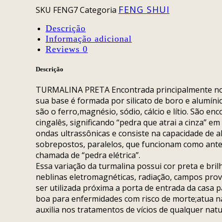
PRETA
FENG SHUI
SKU
FENG7
Categoria
quantidade
Descrição
Informação adicional
Reviews
0
Descrição
TURMALINA PRETA Encontrada principalmente no B
sua base é formada por silicato de boro e alumín
são o ferro,magnésio, sódio, cálcio e lítio. São e
cingalês, significando “pedra que atrai a cinza” e
ondas ultrassônicas e consiste na capacidade de a
sobrepostos, paralelos, que funcionam como ante
chamada de “pedra elétrica”.
Essa variação da turmalina possui cor preta e br
neblinas eletromagnéticas, radiação, campos pro
ser utilizada próxima a porta de entrada da casa 
boa para enfermidades com risco de morte;atua na 
auxilia nos tratamentos de vícios de qualquer natu