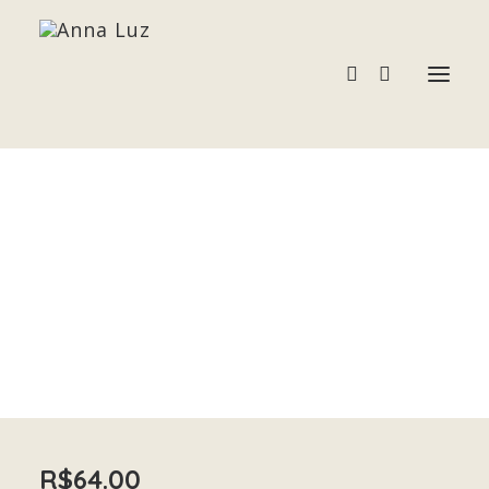
DRUZA AMETISTA
Acessórios
Home
DRUZA AMETISTA
Pedras e Cristais
Terapias
R$
64.00