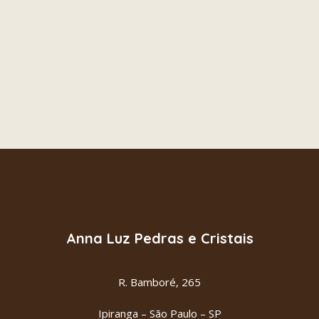
OPALA ROSA
ADICIONAR AO CARRINHO
R$
24.00
Anna Luz Pedras e Cristais
R. Bamboré, 265
Ipiranga – São Paulo – SP