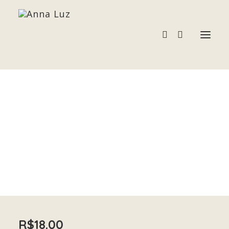
ONIX ZEBRA
Acessórios
Home
ONIX ZEBRA
Pedras e Cristais
Terapias
R$
18.00