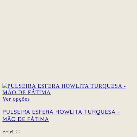
ser
escolhidas
na
página
do
produto
Este
Ver opções
produto
tem
PULSEIRA ESFERA HOWLITA TURQUESA -
várias
MÃO DE FÁTIMA
variantes.
As
R$
54.00
opções
podem