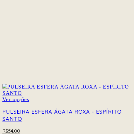
ser
escolhidas
na
página
do
produto
Este
Ver opções
produto
tem
PULSEIRA ESFERA ÁGATA ROXA - ESPÍRITO
várias
SANTO
variantes.
As
R$
54.00
opções