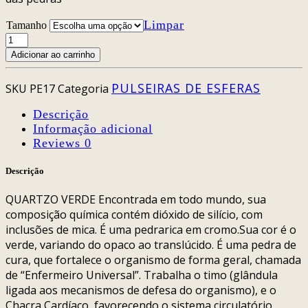
Limpar
Tamanho
PULSEIRA
ESFERA
Adicionar ao carrinho
QUARTZO
VERDE
PULSEIRAS DE ESFERAS
SKU
PE17
Categoria
quantidade
Descrição
Informação adicional
Reviews
0
Descrição
QUARTZO VERDE Encontrada em todo mundo, sua
composição química contém dióxido de silício, com
inclusões de mica. É uma pedrarica em cromo.Sua cor é o
verde, variando do opaco ao translúcido. É uma pedra de
cura, que fortalece o organismo de forma geral, chamada
de “Enfermeiro Universal”. Trabalha o timo (glândula
ligada aos mecanismos de defesa do organismo), e o
Chacra Cardíaco, favorecendo o sistema circulatório,