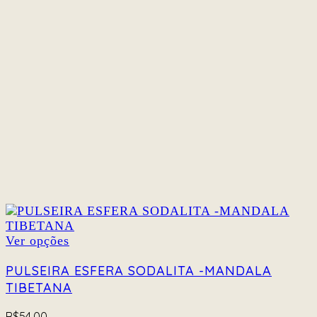
podem
ser
escolhidas
na
página
do
produto
Este
Ver opções
produto
tem
PULSEIRA ESFERA SODALITA -MANDALA
várias
TIBETANA
variantes.
As
R$
54.00
opções