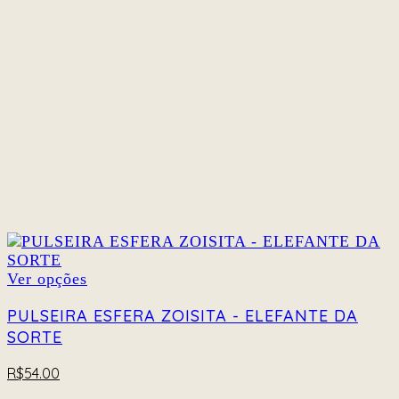
podem
ser
escolhidas
na
página
do
produto
Este
Ver opções
produto
tem
PULSEIRA ESFERA ZOISITA - ELEFANTE DA
várias
SORTE
variantes.
As
R$
54.00
opções
podem