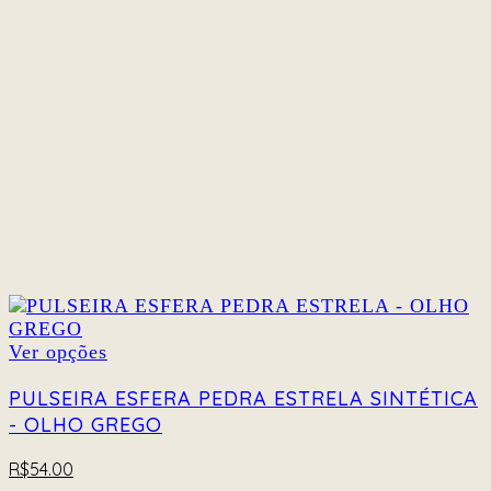
ser
escolhidas
na
página
do
produto
Este
Ver opções
produto
tem
PULSEIRA ESFERA PEDRA ESTRELA SINTÉTICA
várias
- OLHO GREGO
variantes.
As
R$
54.00
opções
podem