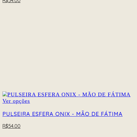
R$
54.00
podem
ser
escolhidas
na
página
do
produto
Este
Ver opções
produto
tem
PULSEIRA ESFERA ONIX - MÃO DE FÁTIMA
várias
variantes.
R$
54.00
As
opções