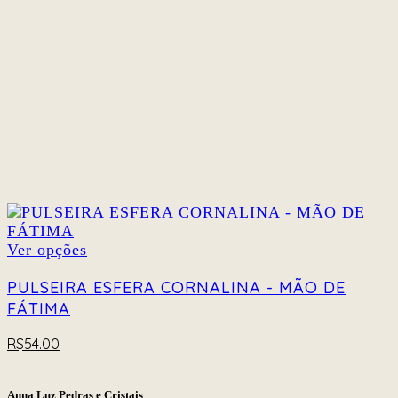
escolhidas
na
página
do
produto
Este
Ver opções
produto
tem
PULSEIRA ESFERA CORNALINA - MÃO DE
várias
FÁTIMA
variantes.
As
R$
54.00
opções
podem
ser
escolhidas
Anna Luz Pedras e Cristais