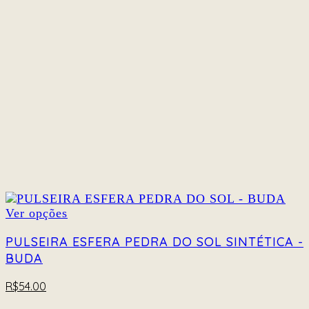
ser
escolhidas
na
página
do
produto
Este
Ver opções
produto
tem
PULSEIRA ESFERA PEDRA DO SOL SINTÉTICA -
várias
BUDA
variantes.
As
R$
54.00
opções
podem