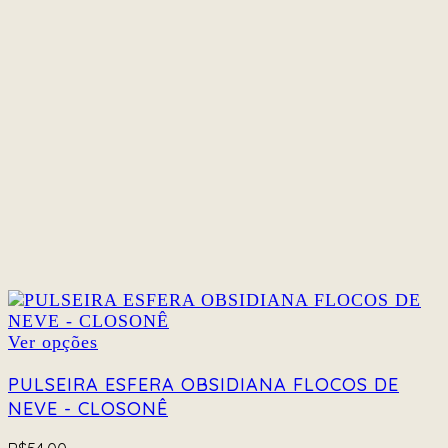
Este
Ver opções
produto
tem
PULSEIRA ESFERA OBSIDIANA FLOCOS DE
várias
NEVE - CLOSONÊ
variantes.
As
opções