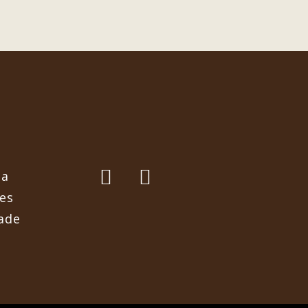
ga
es
dade