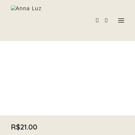
TURMALINA PRETA
Acessórios
Home
TURMALINA PRETA
Pedras e Cristais
Terapias
R$
21.00