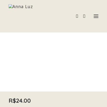
ZOISITA
Acessórios
Home
ZOISITA
Pedras e Cristais
Terapias
R$
24.00