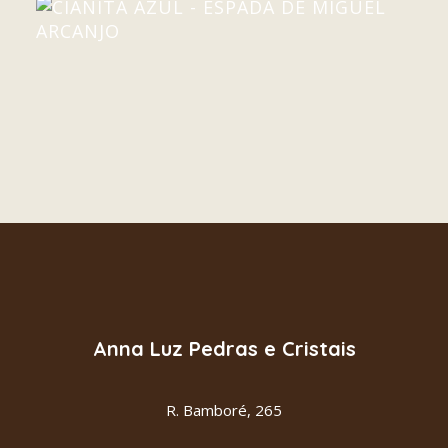
CIANITA AZUL - ESPADA DE MIGUEL
LER MAIS
ARCANJO
R$
52.00
Anna Luz Pedras e Cristais
R. Bamboré, 265