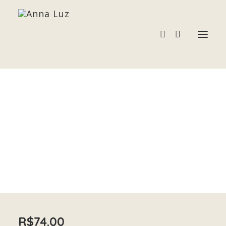
LARIMAR
Acessórios
Home
LARIMAR
Pedras e Cristais
Terapias
R$
74.00