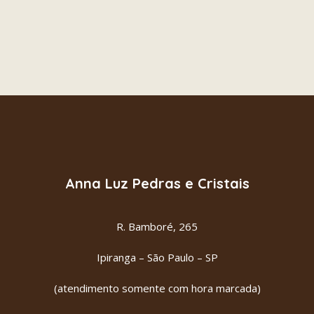
APATITE AZUL
ADICIONAR AO CARRINHO
R$
35.00
Anna Luz Pedras e Cristais
R. Bamboré, 265
Ipiranga – São Paulo – SP
(atendimento somente com hora marcada)