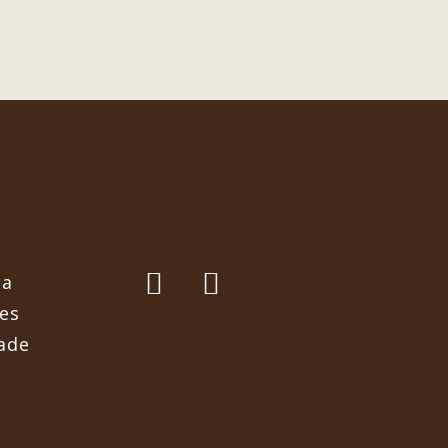
ga
es
dade