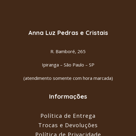
EILAT - A Pedra de Israel e do Rei
LER MAIS
Salomão
R$
72.00
Anna Luz Pedras e Cristais
R. Bamboré, 265
Ipiranga – São Paulo – SP
(atendimento somente com hora marcada)
Informações
Política de Entrega
Trocas e Devoluções
Política de Privacidade