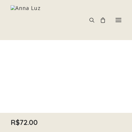
TROLITA
Acessórios
Home
TROLITA
Pedras e Cristais
Terapias
R$
72.00