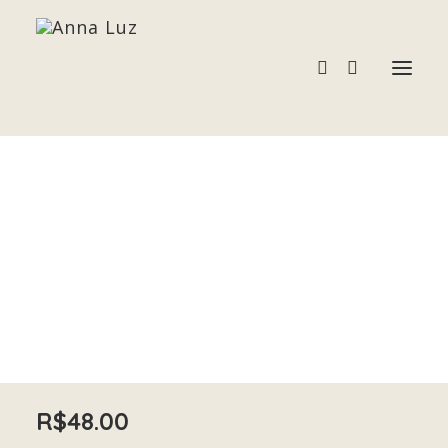
KUNZITA
Acessórios
Home
KUNZITA
Pedras e Cristais
Terapias
R$
48.00