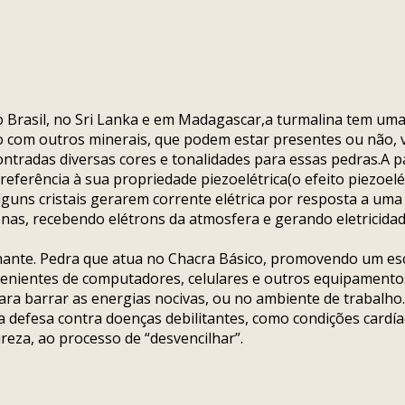
rasil, no Sri Lanka e em Madagascar,a turmalina tem um
io com outros minerais, que podem estar presentes ou não,
ncontradas diversas cores e tonalidades para essas pedras.A 
m referência à sua propriedade piezoelétrica(o efeito piezo
lguns cristais gerarem corrente elétrica por resposta a uma
nas, recebendo elétrons da atmosfera e gerando eletricida
ilhante. Pedra que atua no Chacra Básico, promovendo um es
venientes de computadores, celulares e outros equipamento
para barrar as energias nocivas, ou no ambiente de trabalho
defesa contra doenças debilitantes, como condições cardíaca
reza, ao processo de “desvencilhar”.