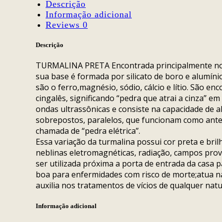
Descrição
Informação adicional
Reviews
0
Descrição
TURMALINA PRETA Encontrada principalmente no B
sua base é formada por silicato de boro e alumín
são o ferro,magnésio, sódio, cálcio e lítio. São e
cingalês, significando “pedra que atrai a cinza” e
ondas ultrassônicas e consiste na capacidade de a
sobrepostos, paralelos, que funcionam como ante
chamada de “pedra elétrica”.
Essa variação da turmalina possui cor preta e br
neblinas eletromagnéticas, radiação, campos pro
ser utilizada próxima a porta de entrada da casa 
boa para enfermidades com risco de morte;atua na 
auxilia nos tratamentos de vícios de qualquer natu
Informação adicional